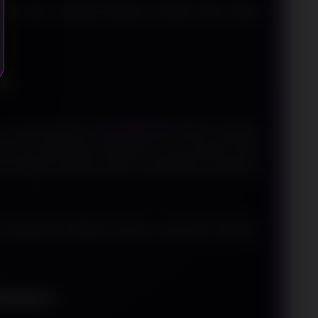
 meningkat. Dengan demikian, kualitas akses dapat
ng
kan penyempurnaan.
BETWING88
RESMI mengulas
kanisme operasional dilakukan secara berkala untuk
kuat kesiapan platform dalam menghadapi perubahan
ngurangi stabilitas layanan yang telah berjalan.
Modern