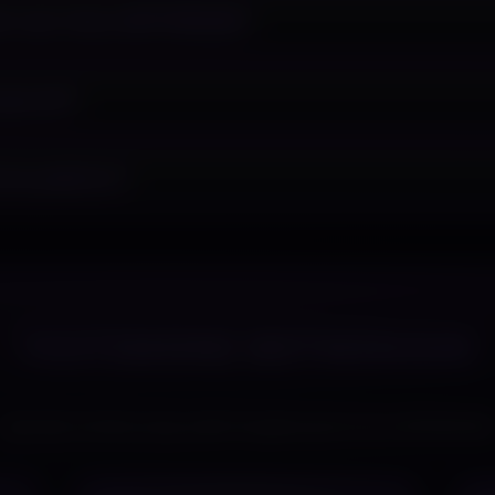
ah satu fokus BETWING88?
leh pengalaman yang lebih efisien saat menjelajahi berb
sponsif?
 nyaman digunakan pada berbagai ukuran layar.
ma platform?
gi dan optimalisasi sistem secara berkala untuk menjaga 
TESTIMONI BETWING88
Apa kata mereka yang sudah bergabung bersama BETWING88