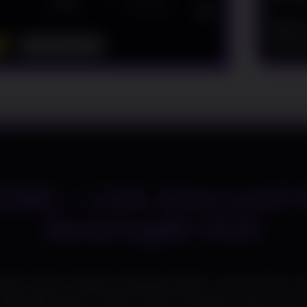
Metod
DAFTAR
Transa
MI -- Link Alternatif 
Betwing88 2026
lui ulasan mengenai teknologi platform, inovasi sistem, ku
eknologi informasi, platform digital memerlukan sistem yang 