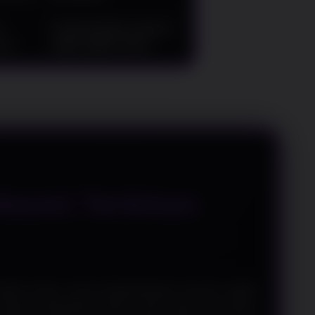
e
Transfer Bank Lokal, E-
ksi
wallet, QRIS, Pulsa
Resmi Terbitan
alitas akses, serta pengembangan layanan digital
mampu memberikan akses cepat, stabil, dan efisien