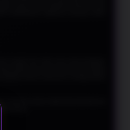
embangan layanan yang mendukung kontinuitas akses
SMI mengeksplorasi bagaimana teknologi modern
l menjadi satu sistem yang saling terintegrasi.
asi bekerja secara sinkron agar proses distribusi
ningkatkan efisiensi operasional, sehingga platform
an kapasitas maupun implementasi teknologi baru
erkelanjutan.