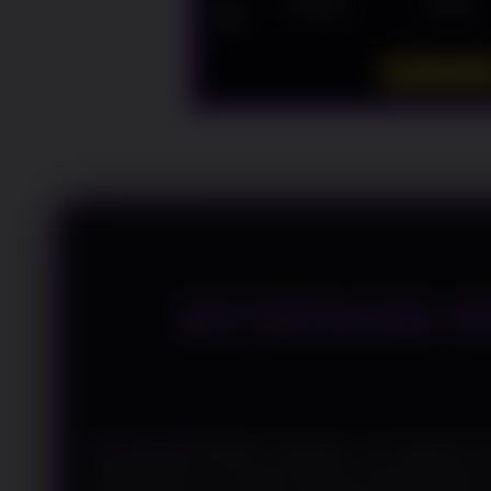
LOGIN
BETWING88 RES
BETWING88
RESMI membahas Link Alternatif mela
berkelanjutan. Di tengah pesatnya perkembangan t