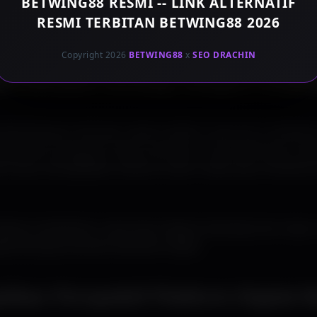
BETWING88 RESMI -- LINK ALTERNATIF
embantu menjaga waktu respons tetap singkat ketika aktivitas
RESMI TERBITAN BETWING88 2026
Copyright 2026
BETWING88
x
SEO DRACHIN
n Menjadi Strategi Jangka Panja
 perkembangan teknologi adalah platform yang terus melaku
astruktur, penguatan sistem keamanan, serta optimalisasi me
dak hanya meningkatkan efisiensi sistem, tetapi juga memper
hap memberikan ruang bagi integrasi teknologi baru tanpa me
tif terhadap dinamika kebutuhan digital.
an Perspektif Platform Digital 