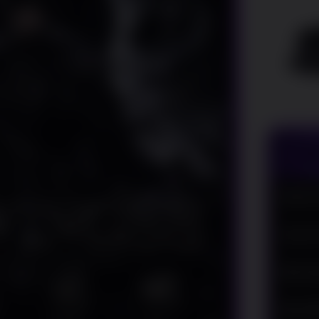
V
i
e
w
l
i
c
e
n
s
e
T
d
e
t
Nama S
a
i
Jenis 
l
s
Min De
Min Wi