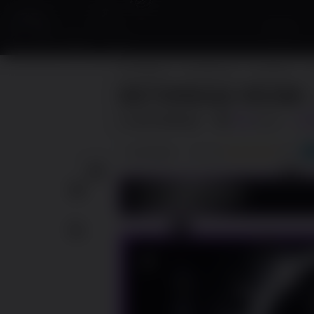
BETWING88
BETWING 88
BETWING
BETWING88 RESMI -- 
By
BETWING88
788
sales
GA
5.00
Reviews
5.00
Item Details
10
stars
LOGIN